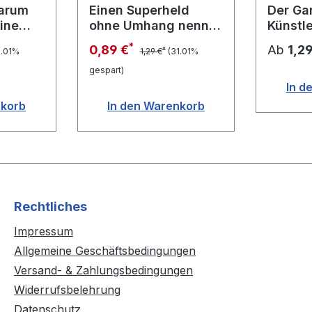
warum
Einen Superheld
Der Ga
eine
ohne Umhang nennt
Künstle
man Papa
Argent
*
0,89 €
Ab
1,2
*
1.01%
1,29 €
(31.01%
gespart)
In d
nkorb
In den Warenkorb
Rechtliches
Impressum
Allgemeine Geschäftsbedingungen
Versand- & Zahlungsbedingungen
Widerrufsbelehrung
Datenschutz