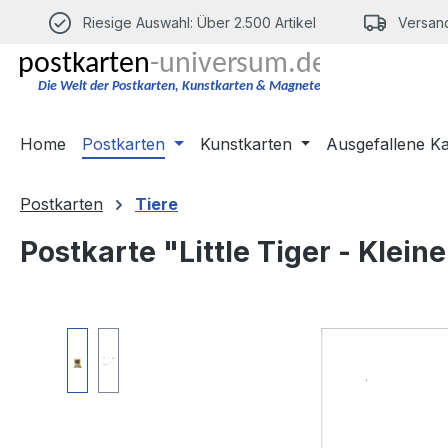
m Hauptinhalt springen
Zur Suche springen
Zur Hauptnavigation springen
Riesige Auswahl: Über 2.500 Artikel
Versand
Home
Postkarten
Kunstkarten
Ausgefallene K
Postkarten
Tiere
Postkarte "Little Tiger - Kleine
Bildergalerie überspringen