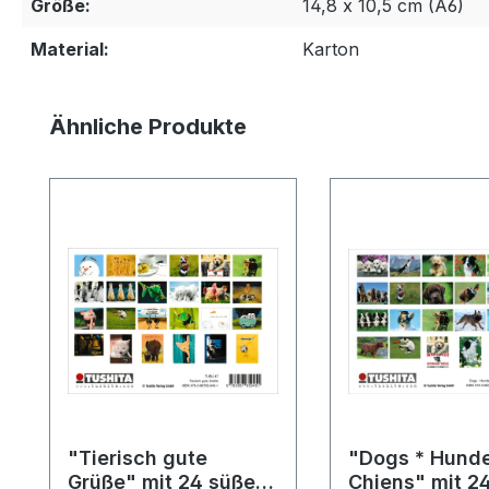
Größe:
14,8 x 10,5 cm (A6)
Material:
Karton
Produktgalerie überspringen
Ähnliche Produkte
"Tierisch gute
"Dogs * Hunde
Grüße" mit 24 süßen
Chiens" mit 2