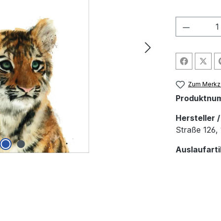
Produkt
Zum Merkze
Produktnu
Hersteller 
Straße 126, 
Auslaufarti