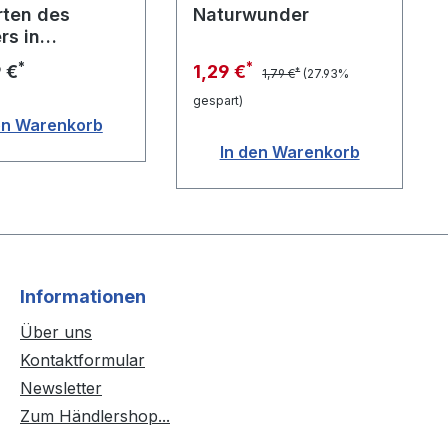
rten des
Naturwunder
rs in
euil
*
*
9 €
1,29 €
*
1,79 €
(27.93%
gespart)
en Warenkorb
In den Warenkorb
Informationen
Über uns
Kontaktformular
Newsletter
Zum Händlershop...