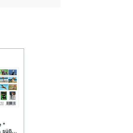
 *
4 süßen