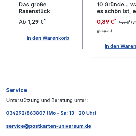
Das große
10 Gründe... 
Rasenstück
es schön ist, 
FRAU zu sein
*
*
Ab
1,29 €
0,89 €
*
1,29 €
(3
gespart)
In den Warenkorb
In den Ware
Service
Unterstützung und Beratung unter:
034292/863807 (Mo - Sa: 13 - 20 Uhr)
service@postkarten-universum.de