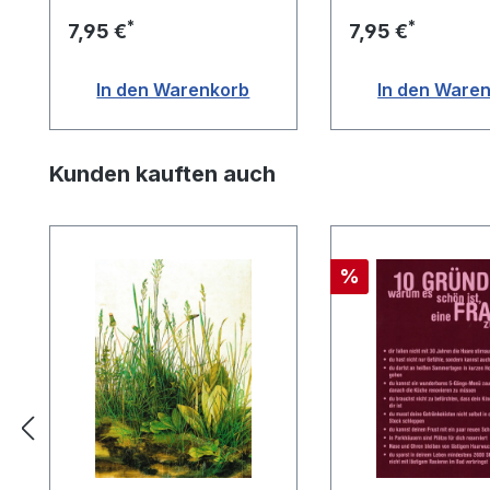
Tiermotiven
Hundemotive
*
*
7,95 €
7,95 €
In den Warenkorb
In den Ware
Produktgalerie überspringen
Kunden kauften auch
Rabatt
%