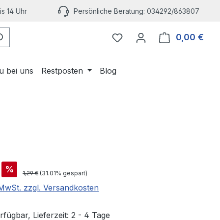
s 14 Uhr
Persönliche Beratung: 034292/863807
Du hast 0 Produkte auf 
0,00 €
Ware
u bei uns
Restposten
Blog
is:
%
Regulärer Preis:
1,29 €
(31.01% gespart)
. MwSt. zzgl. Versandkosten
fügbar, Lieferzeit: 2 - 4 Tage