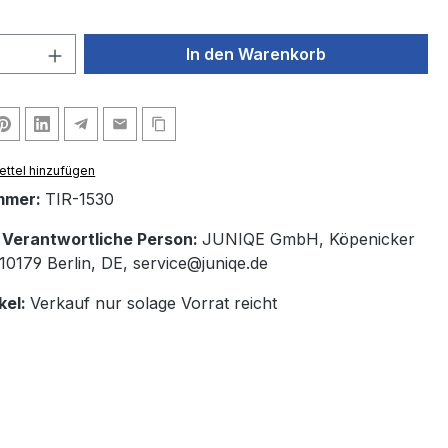
 Anzahl: Gib den gewünschten Wert ein 
In den Warenkorb
ttel hinzufügen
mmer:
TIR-1530
/ Verantwortliche Person:
JUNIQE GmbH, Köpenicker
10179 Berlin, DE, service@juniqe.de
kel:
Verkauf nur solage Vorrat reicht