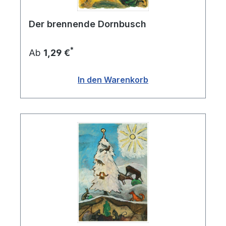
Werke drücken oft Angst, Schmerz und
Isolation aus und sind ein Ausdruck der
Der brennende Dornbusch
psychologischen Zustände des Künstlers. Eine
weitere wichtige Gruppe im Expressionismus
sind die "Blaue Reiter", die sich 1911 in München
*
Ab
1,29 €
gründeten und von Wassily Kandinsky und
Franz Marc angeführt wurden. Sie waren an
In den Warenkorb
der Entstehung der abstrakten Malerei beteiligt
und versuchten, die inneren Empfindungen des
Betrachters durch Farben und Formen
auszudrücken. Ein bekanntes Beispiel ist
Kandinskys Gemälde "Composition VII" von
1913, das ein chaotisches Durcheinander von
Formen und Farben zeigt.
Der Expressionismus hatte auch großen
Einfluss auf die Kunst in anderen Ländern, wie
beispielsweise in den USA, wo der Künstler
Jackson Pollock die Technik des "Action