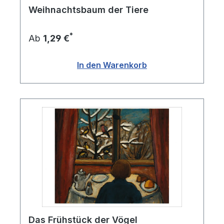
Weihnachtsbaum der Tiere
Painting" entwickelte. Dabei wurde die Farbe
direkt auf die Leinwand gespritzt, gegossen oder
geworfen, um die Bewegung und Energie der
*
Ab
1,29 €
Malerei zu betonen. Obwohl der
Expressionismus in den 1920er Jahren an
In den Warenkorb
Bedeutung verlor, hat er dennoch einen
bleibenden Einfluss auf die moderne Kunst.
Das Frühstück der Vögel