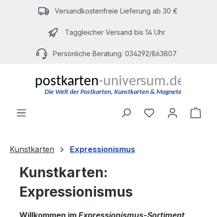
Zum Hauptinhalt springen
Versandkostenfreie Lieferung ab 30 €
Taggleicher Versand bis 14 Uhr
Persönliche Beratung: 034292/863807
Du hast 0 Produ
Ware
Kunstkarten
Expressionismus
Kunstkarten:
Expressionismus
Willkommen im
Expressionismus-Sortiment