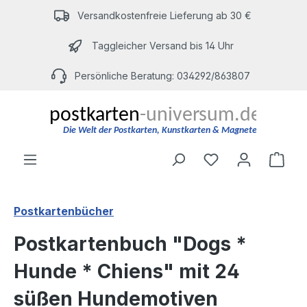
Zum Hauptinhalt springen
Versandkostenfreie Lieferung ab 30 €
Taggleicher Versand bis 14 Uhr
Persönliche Beratung: 034292/863807
Du hast 0 Produ
Ware
Postkartenbücher
Postkartenbuch "Dogs *
Hunde * Chiens" mit 24
süßen Hundemotiven