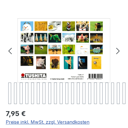
Bildergalerie überspringen
Regulärer Preis:
7,95 €
Preise inkl. MwSt. zzgl. Versandkosten