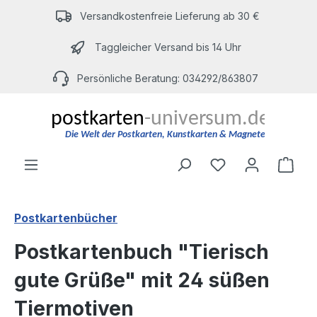
Zum Hauptinhalt springen
Versandkostenfreie Lieferung ab 30 €
Taggleicher Versand bis 14 Uhr
Persönliche Beratung: 034292/863807
Du hast 0 Produ
Ware
Postkartenbücher
Postkartenbuch "Tierisch
gute Grüße" mit 24 süßen
Tiermotiven