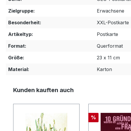
Zielgruppe:
Erwachsene
Besonderheit:
XXL-Postkarte
Artikeltyp:
Postkarte
Format:
Querformat
Größe:
23 x 11 cm
Material:
Karton
Produktgalerie überspringen
Kunden kauften auch
Rabatt
%