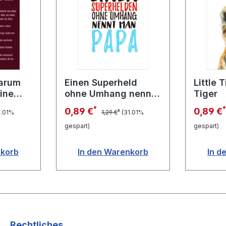
warum
Einen Superheld
Little 
eine
ohne Umhang nennt
Tiger
man Papa
*
0,89 €
0,89 €
*
1.01%
1,29 €
(31.01%
gespart)
gespart)
nkorb
In den Warenkorb
In d
Rechtliches