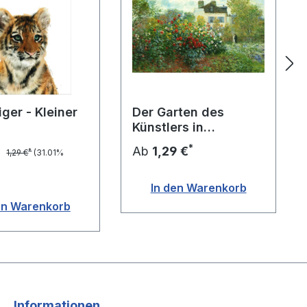
Tiger - Kleiner
Der Garten des
Künstlers in
Argenteuil
*
*
Ab
1,29 €
*
1,29 €
(31.01%
In den Warenkorb
en Warenkorb
Informationen