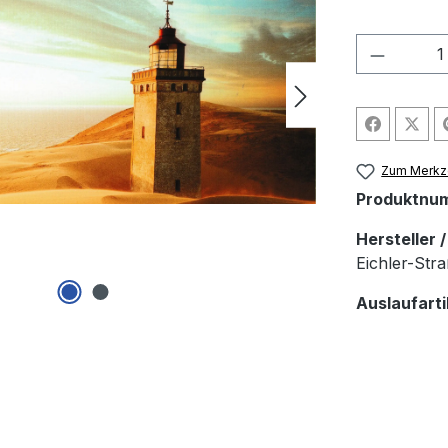
Produkt
Zum Merkze
Produktnu
Hersteller 
Eichler-Str
Auslaufarti