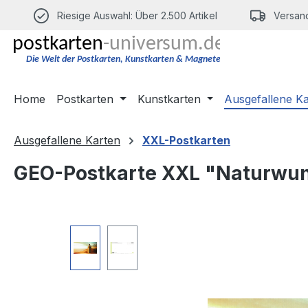
m Hauptinhalt springen
Zur Suche springen
Zur Hauptnavigation springen
Riesige Auswahl: Über 2.500 Artikel
Versand
Home
Postkarten
Kunstkarten
Ausgefallene K
Ausgefallene Karten
XXL-Postkarten
GEO-Postkarte XXL "Naturwu
Bildergalerie überspringen