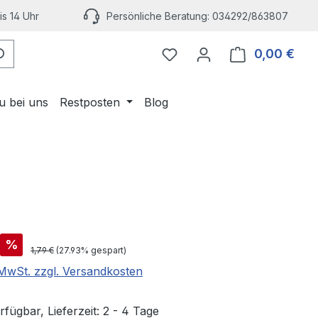
s 14 Uhr
Persönliche Beratung: 034292/863807
Du hast 0 Produkte auf 
0,00 €
Ware
u bei uns
Restposten
Blog
is:
%
Regulärer Preis:
1,79 €
(27.93% gespart)
. MwSt. zzgl. Versandkosten
fügbar, Lieferzeit: 2 - 4 Tage