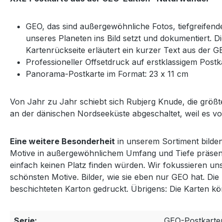
GEO, das sind außergewöhnliche Fotos, tiefgreifend
unseres Planeten ins Bild setzt und dokumentiert. D
Kartenrückseite erläutert ein kurzer Text aus der G
Professioneller Offsetdruck auf erstklassigem Post
Panorama-Postkarte im Format: 23 x 11 cm
Von Jahr zu Jahr schiebt sich Rubjerg Knude, die grö
an der dänischen Nordseeküste abgeschaltet, weil es v
Eine weitere Besonderheit
in unserem Sortiment bilde
Motive in außergewöhnlichem Umfang und Tiefe präsent
einfach keinen Platz finden würden. Wir fokussieren un
schönsten Motive. Bilder, wie sie eben nur GEO hat. Die
beschichteten Karton gedruckt. Übrigens: Die Karten 
Serie:
GEO-Postkarte