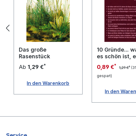
Das große
10 Gründe... 
Rasenstück
es schön ist, 
FRAU zu sein
*
*
Ab
1,29 €
0,89 €
*
1,29 €
(3
gespart)
In den Warenkorb
In den Ware
Service