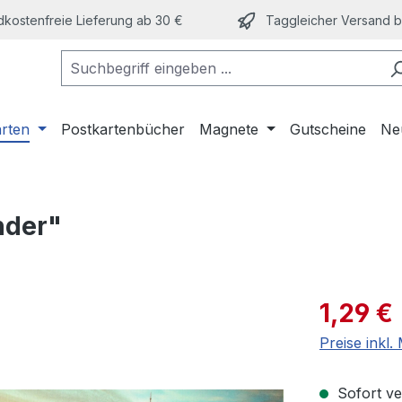
kostenfreie Lieferung ab 30 €
Taggleicher Versand bi
arten
Postkartenbücher
Magnete
Gutscheine
Ne
nder"
Verkaufspre
1,29 €
Preise inkl
Sofort ver