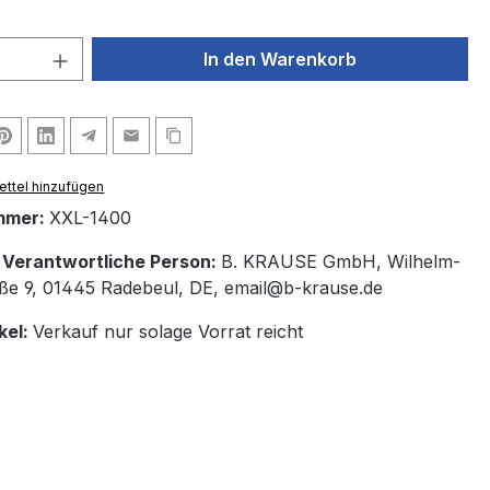
 Anzahl: Gib den gewünschten Wert ein 
In den Warenkorb
ttel hinzufügen
mmer:
XXL-1400
/ Verantwortliche Person:
B. KRAUSE GmbH, Wilhelm-
aße 9, 01445 Radebeul, DE, email@b-krause.de
kel:
Verkauf nur solage Vorrat reicht