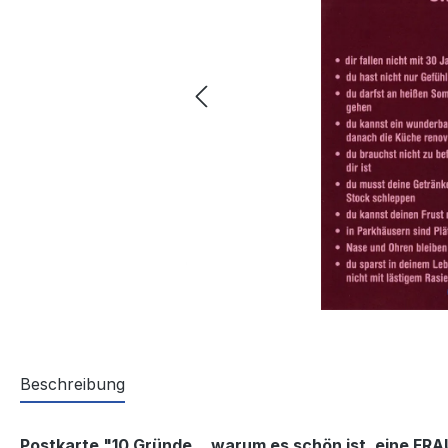
Beschreibung
Postkarte "10 Gründe... warum es schön ist, eine FRA