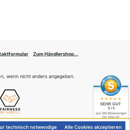
taktformular
Zum Händlershop...
, wenn nicht anders angegeben.
SEHR GUT
5 / 5
aus 585 Bewertungen
bei: ebay.de,
amazon.de,
shopvote.de
ur technisch notwendige
Alle Cookies akzeptieren