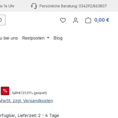
s 14 Uhr
Persönliche Beratung: 034292/863807
Du hast 0 Produkte auf 
0,00 €
Ware
u bei uns
Restposten
Blog
"
is:
%
Regulärer Preis:
1,29 €
(31.01% gespart)
. MwSt. zzgl. Versandkosten
fügbar, Lieferzeit: 2 - 4 Tage