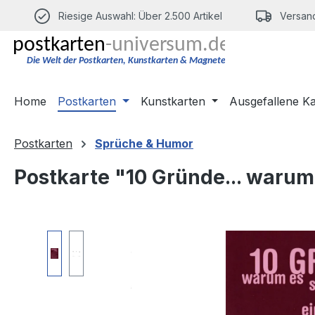
m Hauptinhalt springen
Zur Suche springen
Zur Hauptnavigation springen
Riesige Auswahl: Über 2.500 Artikel
Versand
Home
Postkarten
Kunstkarten
Ausgefallene K
Postkarten
Sprüche & Humor
Postkarte "10 Gründe... warum 
Bildergalerie überspringen