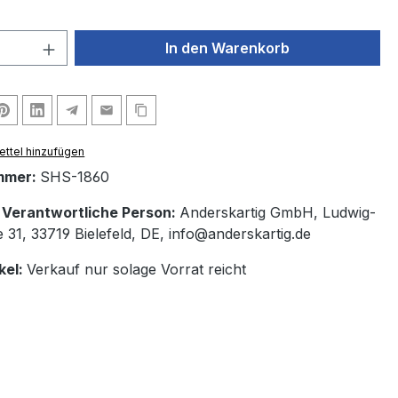
 Anzahl: Gib den gewünschten Wert ein 
In den Warenkorb
ttel hinzufügen
mmer:
SHS-1860
/ Verantwortliche Person:
Anderskartig GmbH, Ludwig-
 31, 33719 Bielefeld, DE, info@anderskartig.de
kel:
Verkauf nur solage Vorrat reicht