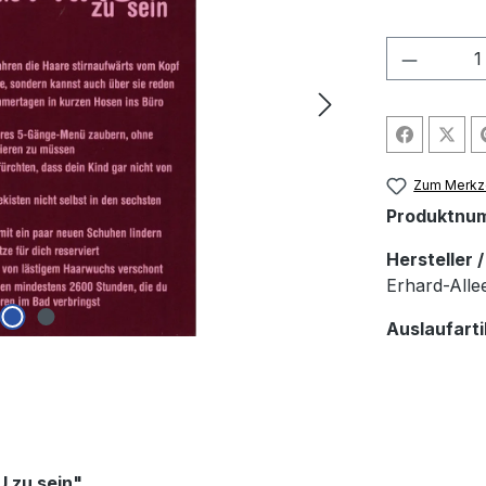
Produkt
Zum Merkze
Produktnu
Hersteller 
Erhard-Allee
Auslaufarti
U zu sein"