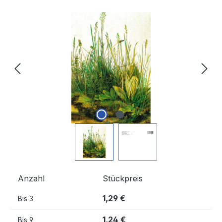
Bildergalerie überspringen
Anzahl
Stückpreis
1,29 €
Bis
3
1,24 €
Bis
9