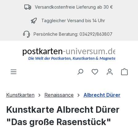
Zum Hauptinhalt springen
Versandkostenfreie Lieferung ab 30 €
Taggleicher Versand bis 14 Uhr
Persönliche Beratung: 034292/863807
Du hast 0 Produ
Ware
Kunstkarten
Renaissance
Albrecht Dürer
Kunstkarte Albrecht Dürer
"Das große Rasenstück"