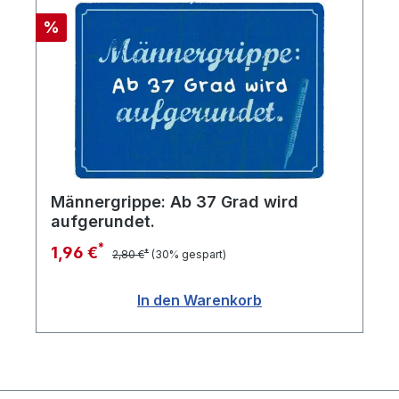
Rabatt
%
Männergrippe: Ab 37 Grad wird
aufgerundet.
*
1,96 €
*
2,80 €
(30% gespart)
In den Warenkorb