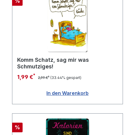
Rabatt
%
Komm Schatz, sag mir was
Schmutziges!
*
1,99 €
*
2,99 €
(33.44% gespart)
In den Warenkorb
Rabatt
%