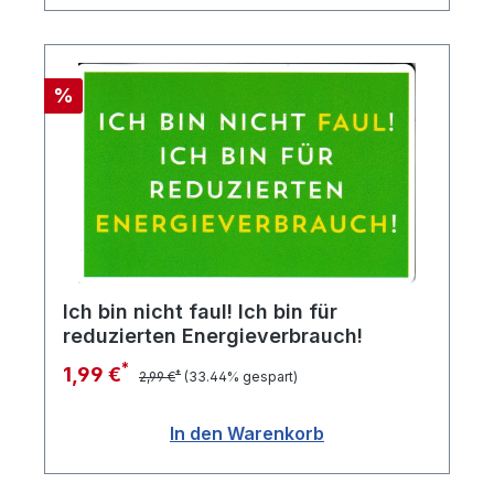
Rabatt
%
Ich bin nicht faul! Ich bin für
reduzierten Energieverbrauch!
*
1,99 €
*
2,99 €
(33.44% gespart)
In den Warenkorb