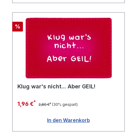
Rabatt
%
Klug war's nicht... Aber GEIL!
*
1,96 €
*
2,80 €
(30% gespart)
In den Warenkorb