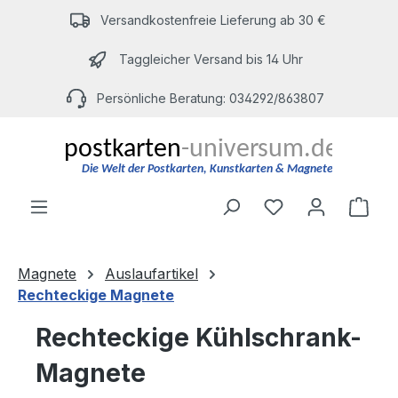
Zum Hauptinhalt springen
Versandkostenfreie Lieferung ab 30 €
Taggleicher Versand bis 14 Uhr
Persönliche Beratung: 034292/863807
Du hast 0 Produ
Ware
Magnete
Auslaufartikel
Rechteckige Magnete
Rechteckige Kühlschrank-
Magnete