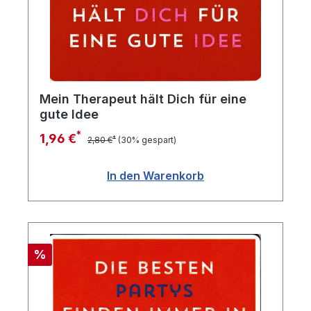
Mein Therapeut hält Dich für eine
gute Idee
*
1,96 €
*
2,80 €
(30% gespart)
In den Warenkorb
Rabatt
%