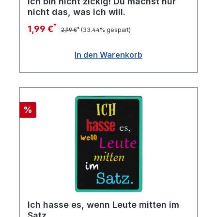
Ich bin nicht zickig! Du machst nur
nicht das, was ich will.
*
1,99 €
*
2,99 €
(33.44% gespart)
In den Warenkorb
Rabatt
%
Ich hasse es, wenn Leute mitten im
Satz.