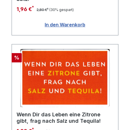
*
1,96 €
*
2,80 €
(30% gespart)
In den Warenkorb
Rabatt
%
Wenn Dir das Leben eine Zitrone
gibt, frag nach Salz und Tequila!
*