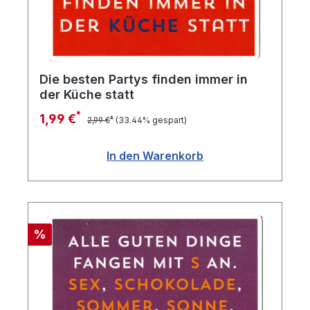
Die besten Partys finden immer in
der Küche statt
*
1,99 €
*
2,99 €
(33.44% gespart)
In den Warenkorb
Rabatt
%