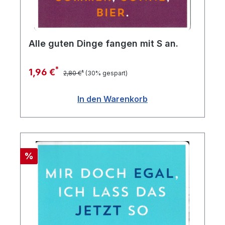
Alle guten Dinge fangen mit S an.
*
1,96 €
*
2,80 €
(30% gespart)
In den Warenkorb
Rabatt
%