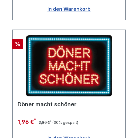
In den Warenkorb
Rabatt
%
Döner macht schöner
*
1,96 €
*
2,80 €
(30% gespart)