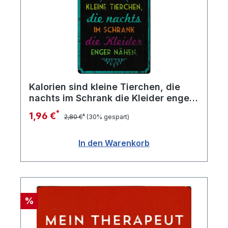
Kalorien sind kleine Tierchen, die
nachts im Schrank die Kleider enger
nähen.
*
1,96 €
*
2,80 €
(30% gespart)
In den Warenkorb
Rabatt
%