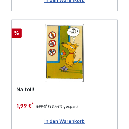
In den Warenkorb
Rabatt
%
Na toll!
*
1,99 €
*
2,99 €
(33.44% gespart)
In den Warenkorb