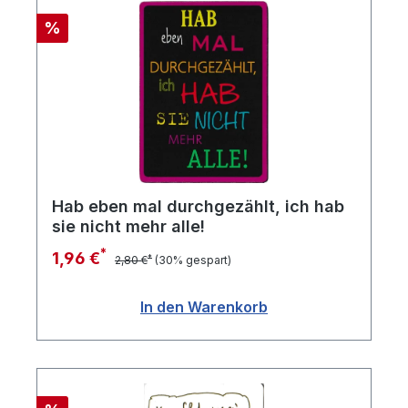
Rabatt
%
Hab eben mal durchgezählt, ich hab
sie nicht mehr alle!
*
1,96 €
*
2,80 €
(30% gespart)
In den Warenkorb