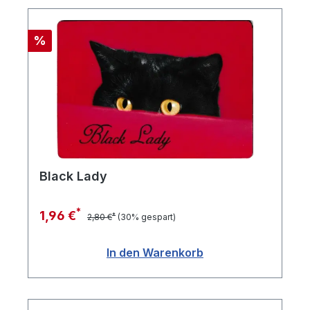
Rabatt
%
Black Lady
*
1,96 €
*
2,80 €
(30% gespart)
In den Warenkorb