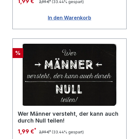
1,99 €
*
2,99 €
(33.44% gespart)
In den Warenkorb
Rabatt
%
Wer Männer versteht, der kann auch
durch Null teilen!
*
1,99 €
*
2,99 €
(33.44% gespart)