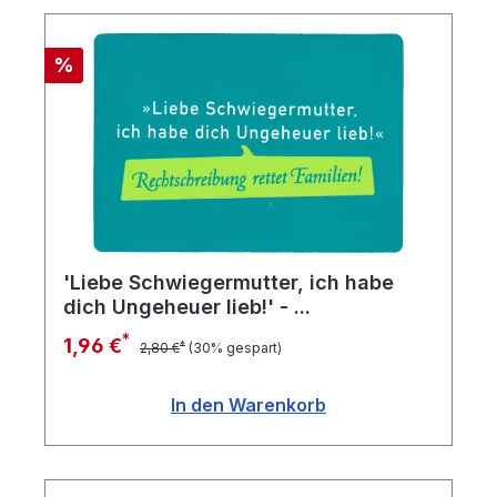
Rabatt
%
'Liebe Schwiegermutter, ich habe
dich Ungeheuer lieb!' - ...
*
1,96 €
*
2,80 €
(30% gespart)
In den Warenkorb