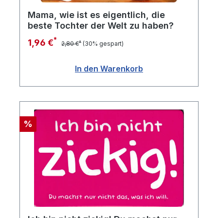
Mama, wie ist es eigentlich, die
beste Tochter der Welt zu haben?
*
1,96 €
*
2,80 €
(30% gespart)
In den Warenkorb
Rabatt
%