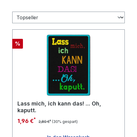
Rabatt
%
Lass mich, ich kann das! ... Oh,
kaputt.
*
1,96 €
*
2,80 €
(30% gespart)