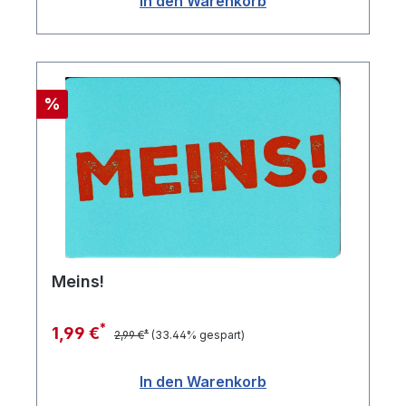
In den Warenkorb
Rabatt
%
Meins!
*
1,99 €
*
2,99 €
(33.44% gespart)
In den Warenkorb