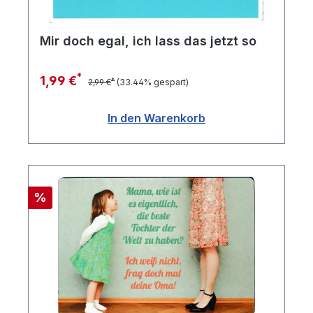
Mir doch egal, ich lass das jetzt so
*
1,99 €
*
2,99 €
(33.44% gespart)
In den Warenkorb
Rabatt
%