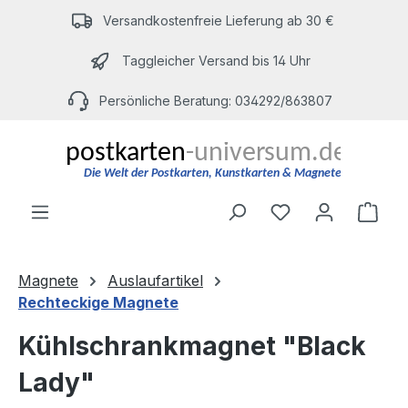
Zum Hauptinhalt springen
Versandkostenfreie Lieferung ab 30 €
Taggleicher Versand bis 14 Uhr
Persönliche Beratung: 034292/863807
Du hast 0 Produ
Ware
Magnete
Auslaufartikel
Rechteckige Magnete
Kühlschrankmagnet "Black
Lady"