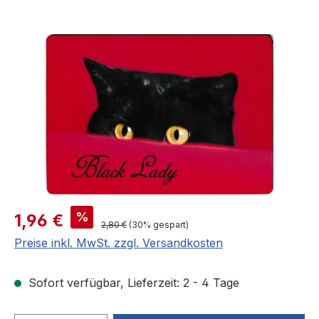
Bildergalerie überspringen
Verkaufspreis:
%
1,96 €
Regulärer Preis:
2,80 €
(30% gespart)
Preise inkl. MwSt. zzgl. Versandkosten
Sofort verfügbar, Lieferzeit: 2 - 4 Tage