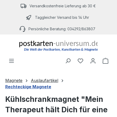
Zum Hauptinhalt springen
Versandkostenfreie Lieferung ab 30 €
Taggleicher Versand bis 14 Uhr
Persönliche Beratung: 034292/863807
Du hast 0 Produ
Ware
Magnete
Auslaufartikel
Rechteckige Magnete
Kühlschrankmagnet "Mein
Therapeut hält Dich für eine