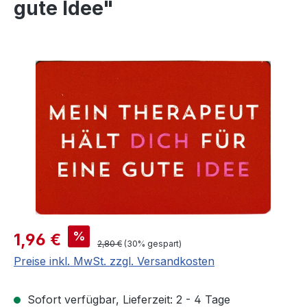
gute Idee"
Bildergalerie überspringen
Verkaufspreis:
%
1,96 €
Regulärer Preis:
2,80 €
(30% gespart)
Preise inkl. MwSt. zzgl. Versandkosten
Sofort verfügbar, Lieferzeit: 2 - 4 Tage