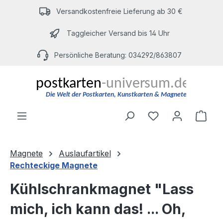
Zum Hauptinhalt springen
Versandkostenfreie Lieferung ab 30 €
Taggleicher Versand bis 14 Uhr
Persönliche Beratung: 034292/863807
Du hast 0 Produ
Ware
Magnete
Auslaufartikel
Rechteckige Magnete
Kühlschrankmagnet "Lass
mich, ich kann das! ... Oh,