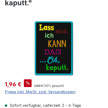
kaputt."
Bildergalerie überspringen
Verkaufspreis:
%
1,96 €
Regulärer Preis:
2,80 €
(30% gespart)
Preise inkl. MwSt. zzgl. Versandkosten
Sofort verfügbar, Lieferzeit: 2 - 4 Tage