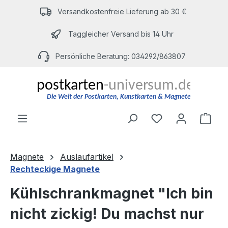
Zum Hauptinhalt springen
Versandkostenfreie Lieferung ab 30 €
Taggleicher Versand bis 14 Uhr
Persönliche Beratung: 034292/863807
Du hast 0 Produ
Ware
Magnete
Auslaufartikel
Rechteckige Magnete
Kühlschrankmagnet "Ich bin
nicht zickig! Du machst nur