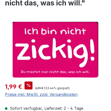
nicht das, was ich will."
Bildergalerie überspringen
Verkaufspreis:
%
1,99 €
Regulärer Preis:
2,99 €
(33.44% gespart)
Preise inkl. MwSt. zzgl. Versandkosten
Sofort verfügbar, Lieferzeit: 2 - 4 Tage