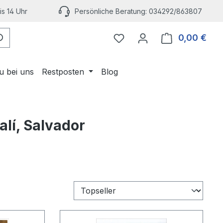
s 14 Uhr
Persönliche Beratung: 034292/863807
Du hast 0 Produkte auf 
0,00 €
Ware
u bei uns
Restposten
Blog
alí, Salvador