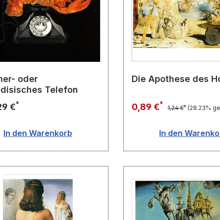
er- oder
Die Apothese des H
disisches Telefon
*
*
29 €
0,89 €
*
1,24 €
(28.23% ge
In den Warenkorb
In den Warenko