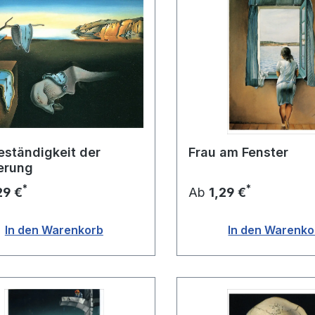
eständigkeit der
Frau am Fenster
erung
*
*
29 €
Ab
1,29 €
In den Warenkorb
In den Warenko