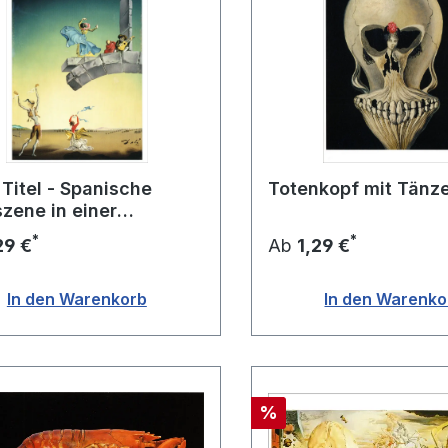
Titel - Spanische
Totenkopf mit Tänze
zene in einer
schaft
*
*
29 €
Ab
1,29 €
In den Warenkorb
In den Warenko
Rabatt
%