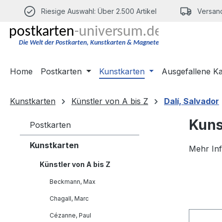
m Hauptinhalt springen
Zur Suche springen
Zur Hauptnavigation springen
Riesige Auswahl: Über 2.500 Artikel
Versand
Home
Postkarten
Kunstkarten
Ausgefallene K
Kunstkarten
Künstler von A bis Z
Dalí, Salvador
Kuns
Postkarten
Kunstkarten
Mehr In
Künstler von A bis Z
Beckmann, Max
Chagall, Marc
Cézanne, Paul