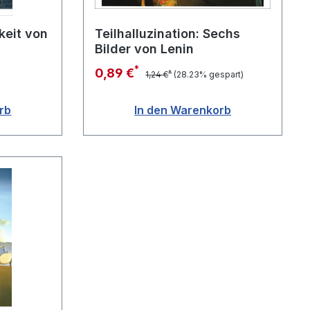
eit von
Teilhalluzination: Sechs
Bilder von Lenin
*
0,89 €
*
1,24 €
(28.23% gespart)
rb
In den Warenkorb