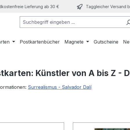
kostenfreie Lieferung ab 30 €
Taggleicher Versand bi
arten
Postkartenbücher
Magnete
Gutscheine
Ne
tkarten: Künstler von A bis Z - D
formationen:
Surrealismus - Salvador Dalí