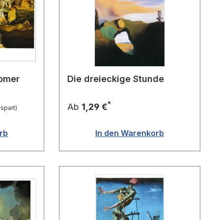
omer
Die dreieckige Stunde
*
Ab
1,29 €
spart)
rb
In den Warenkorb