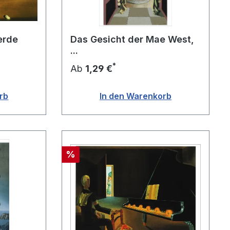
erde
Das Gesicht der Mae West,
...
*
Ab
1,29 €
rb
In den Warenkorb
Rabatt
%