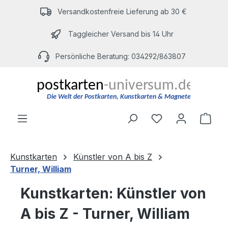
Zum Hauptinhalt springen
Versandkostenfreie Lieferung ab 30 €
Taggleicher Versand bis 14 Uhr
Persönliche Beratung: 034292/863807
Du hast 0 Produ
Ware
Kunstkarten
Künstler von A bis Z
Turner, William
Kunstkarten: Künstler von
A bis Z - Turner, William