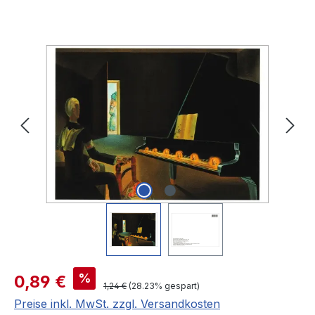
Bildergalerie überspringen
Verkaufspreis:
%
0,89 €
Regulärer Preis:
1,24 €
(28.23% gespart)
Preise inkl. MwSt. zzgl. Versandkosten