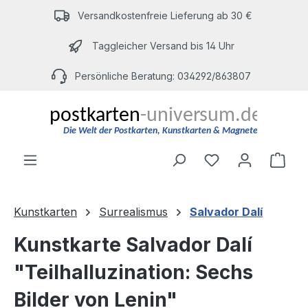
Zum Hauptinhalt springen
Versandkostenfreie Lieferung ab 30 €
Taggleicher Versand bis 14 Uhr
Persönliche Beratung: 034292/863807
Du hast 0 Produ
Ware
Kunstkarten
Surrealismus
Salvador Dalí
Kunstkarte Salvador Dalí
"Teilhalluzination: Sechs
Bilder von Lenin"