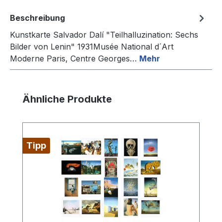
Beschreibung
Kunstkarte Salvador Dalí "Teilhalluzination: Sechs
Bilder von Lenin" 1931Musée National d´Art
Moderne Paris, Centre Georges…
Mehr
Produktgalerie überspringen
Ähnliche Produkte
Tipp