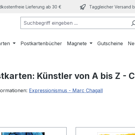
kostenfreie Lieferung ab 30 €
Taggleicher Versand bi
arten
Postkartenbücher
Magnete
Gutscheine
Ne
tkarten: Künstler von A bis Z - 
formationen:
Expressionismus - Marc Chagall