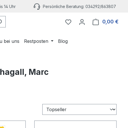
s 14 Uhr
Persönliche Beratung: 034292/863807
Du hast 0 Produkte auf 
0,00 €
Ware
u bei uns
Restposten
Blog
Chagall, Marc