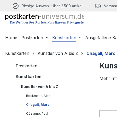
m Hauptinhalt springen
Zur Suche springen
Zur Hauptnavigation springen
Riesige Auswahl: Über 2.500 Artikel
Versand
Home
Postkarten
Kunstkarten
Ausgefallene K
Kunstkarten
Künstler von A bis Z
Chagall, Marc
Kuns
Postkarten
Kunstkarten
Mehr In
Künstler von A bis Z
Beckmann, Max
Chagall, Marc
Cézanne, Paul