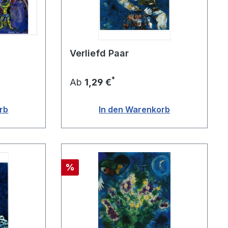
Verliefd Paar
*
Ab
1,29 €
rb
In den Warenkorb
Rabatt
%