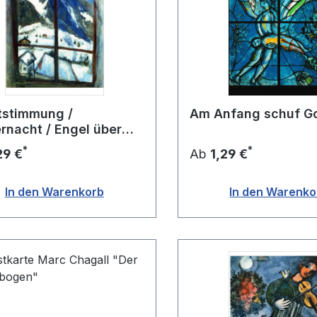
tstimmung /
Am Anfang schuf Go
rnacht / Engel über
Dorf
*
*
29 €
Ab
1,29 €
In den Warenkorb
In den Warenko