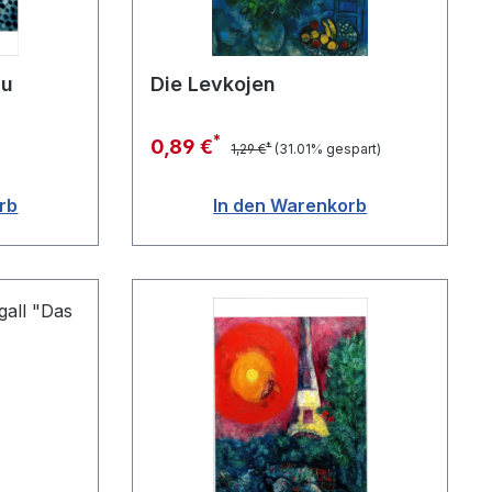
au
Die Levkojen
*
0,89 €
*
1,29 €
(31.01% gespart)
rb
In den Warenkorb