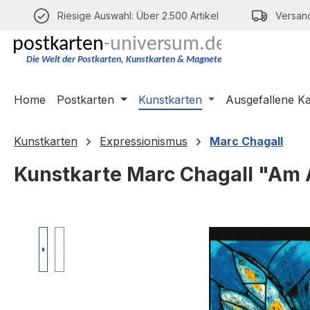
m Hauptinhalt springen
Zur Suche springen
Zur Hauptnavigation springen
Riesige Auswahl: Über 2.500 Artikel
Versand
Home
Postkarten
Kunstkarten
Ausgefallene K
Kunstkarten
Expressionismus
Marc Chagall
Kunstkarte Marc Chagall "Am 
Bildergalerie überspringen