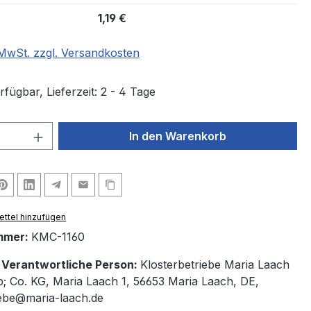
1,19 €
. MwSt. zzgl. Versandkosten
fügbar, Lieferzeit: 2 - 4 Tage
 Anzahl: Gib den gewünschten Wert ein 
In den Warenkorb
ttel hinzufügen
mmer:
KMC-1160
/ Verantwortliche Person:
Klosterbetriebe Maria Laach
Co. KG, Maria Laach 1, 56653 Maria Laach, DE,
iebe@maria-laach.de