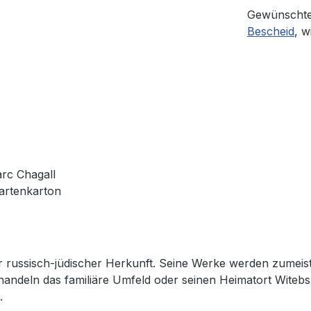
Gewünschte
Bescheid
, w
rc Chagall
kartenkarton
r russisch-jüdischer Herkunft. Seine Werke werden zumeis
ndeln das familiäre Umfeld oder seinen Heimatort Witebsk.
.