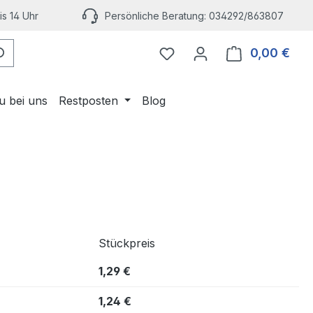
s 14 Uhr
Persönliche Beratung: 034292/863807
Du hast 0 Produkte auf 
0,00 €
Ware
u bei uns
Restposten
Blog
Stückpreis
1,29 €
1,24 €