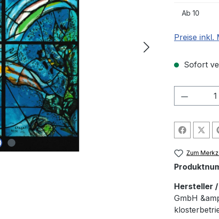
Ab
10
Preise inkl
Sofort ver
Produkt
Zum Merkze
Produktnu
Hersteller 
GmbH &amp; 
klosterbetr