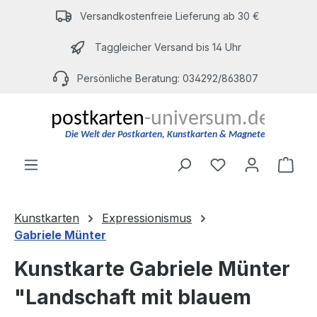
Zum Hauptinhalt springen
Versandkostenfreie Lieferung ab 30 €
Taggleicher Versand bis 14 Uhr
Persönliche Beratung: 034292/863807
Du hast 0 Produ
Ware
Kunstkarten
Expressionismus
Gabriele Münter
Kunstkarte Gabriele Münter
"Landschaft mit blauem