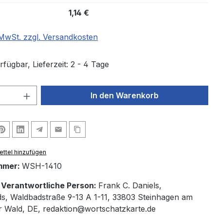
1,14 €
. MwSt. zzgl. Versandkosten
fügbar, Lieferzeit: 2 - 4 Tage
 Anzahl: Gib den gewünschten Wert ein 
In den Warenkorb
ttel hinzufügen
mmer:
WSH-1410
/ Verantwortliche Person:
Frank C. Daniels,
ds, Waldbadstraße 9-13 A 1-11, 33803 Steinhagen am
 Wald, DE, redaktion@wortschatzkarte.de