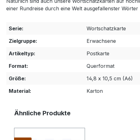
Natürlich sind auch unsere Wortschatzkarten auf hochwe
einer Rundreise durch eine Welt ausgefallenster Wörte
Serie:
Wortschatzkarte
Zielgruppe:
Erwachsene
Artikeltyp:
Postkarte
Format:
Querformat
Größe:
14,8 x 10,5 cm (A6)
Material:
Karton
Produktgalerie überspringen
Ähnliche Produkte