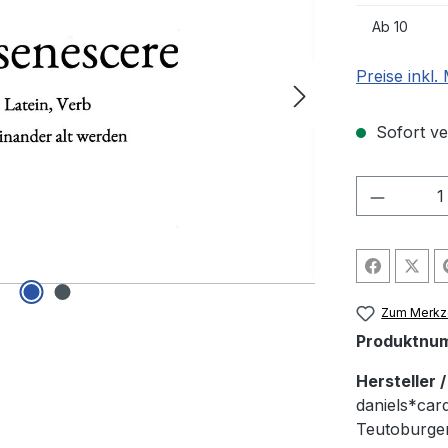
Ab
10
Preise inkl
Sofort ver
Produkt
Zum Merkze
Produktnu
Hersteller 
daniels*car
Teutoburger