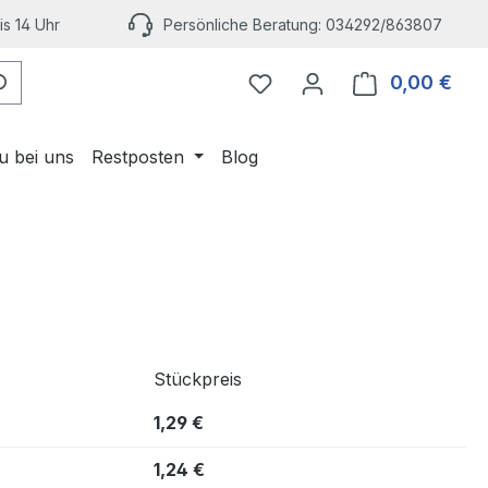
s 14 Uhr
Persönliche Beratung: 034292/863807
Du hast 0 Produkte auf 
0,00 €
Ware
u bei uns
Restposten
Blog
Stückpreis
1,29 €
1,24 €