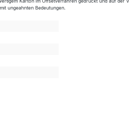
rtigem Karton im Offsetverfahren gedruckt und auf der Vo
r mit ungeahnten Bedeutungen.