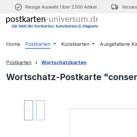
m Hauptinhalt springen
Zur Suche springen
Zur Hauptnavigation springen
Riesige Auswahl: Über 2.500 Artikel
Versand
Home
Postkarten
Kunstkarten
Ausgefallene K
Postkarten
Wortschatzkarten
Wortschatz-Postkarte "conse
Bildergalerie überspringen