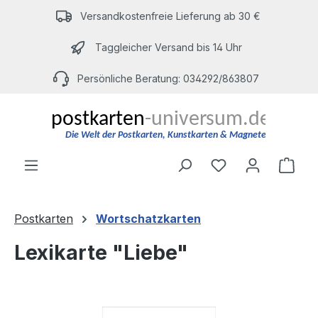
Zum Hauptinhalt springen
Versandkostenfreie Lieferung ab 30 €
Taggleicher Versand bis 14 Uhr
Persönliche Beratung: 034292/863807
Du hast 0 Produ
Ware
Postkarten
Wortschatzkarten
Lexikarte "Liebe"
Bildergalerie überspringen