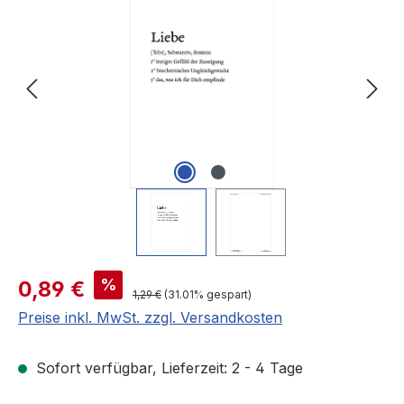
Verkaufspreis:
%
0,89 €
Regulärer Preis:
1,29 €
(31.01% gespart)
Preise inkl. MwSt. zzgl. Versandkosten
Sofort verfügbar, Lieferzeit: 2 - 4 Tage