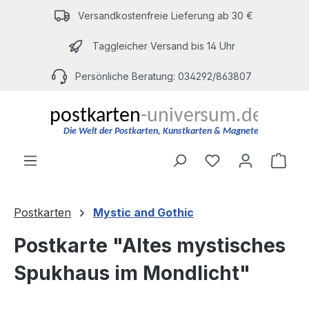
Zum Hauptinhalt springen
Versandkostenfreie Lieferung ab 30 €
Taggleicher Versand bis 14 Uhr
Persönliche Beratung: 034292/863807
Du hast 0 Produ
Ware
Postkarten
Mystic and Gothic
Postkarte "Altes mystisches
Spukhaus im Mondlicht"