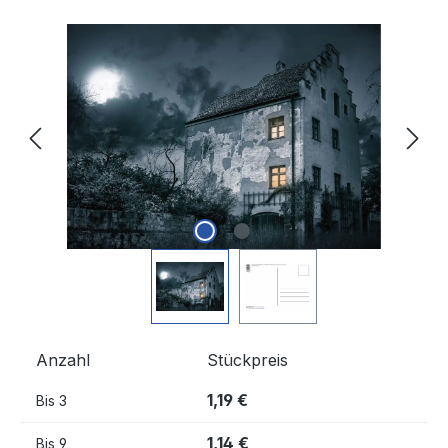
Bildergalerie überspringen
Anzahl
Stückpreis
1,19 €
Bis
3
1,14 €
Bis
9