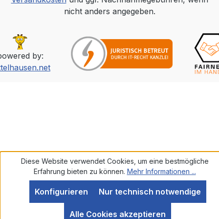
nicht anders angegeben.
powered by:
ttelhausen.net
Diese Website verwendet Cookies, um eine bestmögliche
Erfahrung bieten zu können.
Mehr Informationen ...
Konfigurieren
Nur technisch notwendige
SEHR GUT
(5 / 5)
Alle Cookies akzeptieren
aus
585
Bewertungen bei: ebay.de, amazon.de, shopvote.de ⓘ
Informationen zur Echtheit der Bewertungen