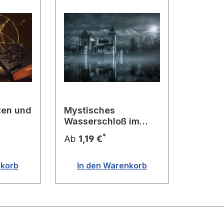
zen und
Mystisches
Wasserschloß im
Mondlicht
*
Ab
1,19 €
nkorb
In den Warenkorb