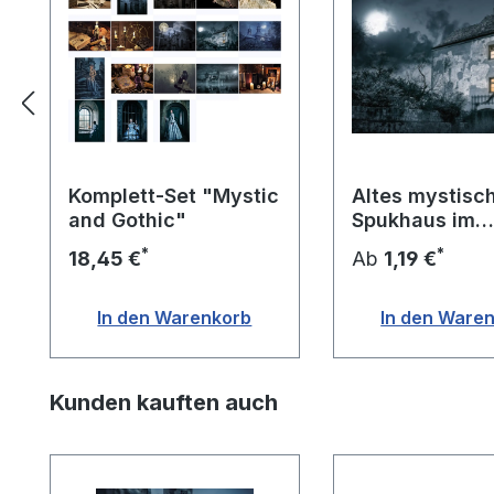
Komplett-Set "Mystic
Altes mystisc
and Gothic"
Spukhaus im
Mondlicht
*
*
18,45 €
Ab
1,19 €
In den Warenkorb
In den Ware
Produktgalerie überspringen
Kunden kauften auch