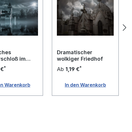
ches
Dramatischer
schloß im
wolkiger Friedhof
cht
*
*
 €
Ab
1,19 €
en Warenkorb
In den Warenkorb