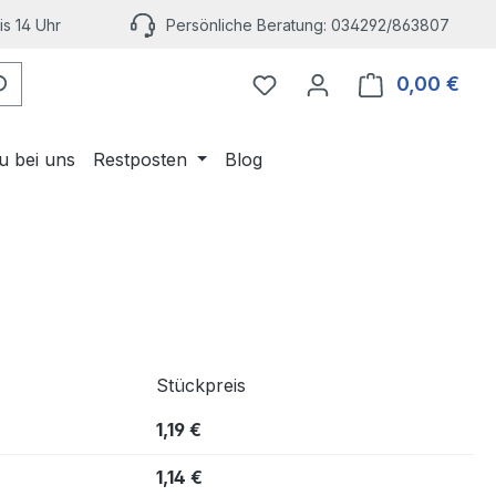
s 14 Uhr
Persönliche Beratung: 034292/863807
Du hast 0 Produkte auf 
0,00 €
Ware
u bei uns
Restposten
Blog
Stückpreis
1,19 €
1,14 €