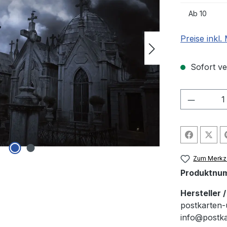
Ab
10
Preise inkl
Sofort ver
Produkt
Zum Merkze
Produktnu
Hersteller 
postkarten-
info@postk