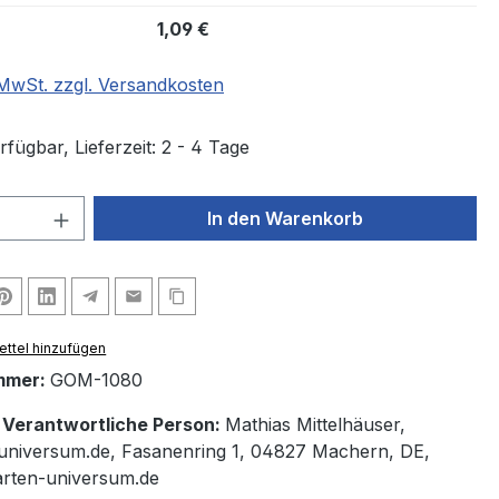
1,09 €
. MwSt. zzgl. Versandkosten
fügbar, Lieferzeit: 2 - 4 Tage
 Anzahl: Gib den gewünschten Wert ein 
In den Warenkorb
ttel hinzufügen
mmer:
GOM-1080
/ Verantwortliche Person:
Mathias Mittelhäuser,
universum.de, Fasanenring 1, 04827 Machern, DE,
arten-universum.de