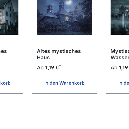
hes
Altes mystisches
Mystis
Haus
Wasser
Mondli
*
Ab
1,19 €
Ab
1,19
nkorb
In den Warenkorb
In d