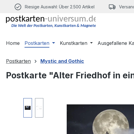
m Hauptinhalt springen
Zur Suche springen
Zur Hauptnavigation springen
Riesige Auswahl: Über 2.500 Artikel
Versand
Home
Postkarten
Kunstkarten
Ausgefallene K
Postkarten
Mystic and Gothic
Postkarte "Alter Friedhof in e
Bildergalerie überspringen