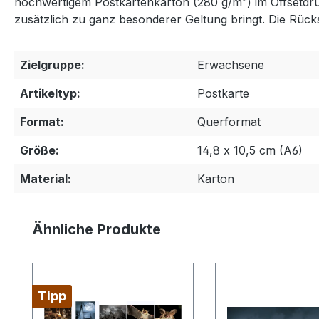
hochwertigem Postkartenkarton (280 g/m²) im Offsetdruck-
zusätzlich zu ganz besonderer Geltung bringt. Die Rückse
Zielgruppe:
Erwachsene
Artikeltyp:
Postkarte
Format:
Querformat
Größe:
14,8 x 10,5 cm (A6)
Material:
Karton
Produktgalerie überspringen
Ähnliche Produkte
Tipp