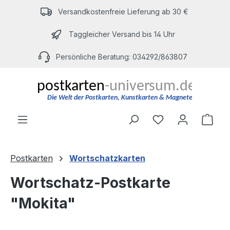
Zum Hauptinhalt springen
Versandkostenfreie Lieferung ab 30 €
Taggleicher Versand bis 14 Uhr
Persönliche Beratung: 034292/863807
Du hast 0 Produ
Ware
Postkarten
Wortschatzkarten
Wortschatz-Postkarte
"Mokita"