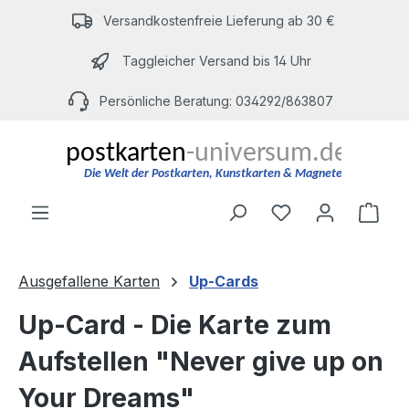
Zum Hauptinhalt springen
Versandkostenfreie Lieferung ab 30 €
Taggleicher Versand bis 14 Uhr
Persönliche Beratung: 034292/863807
Du hast 0 Produ
Ware
Ausgefallene Karten
Up-Cards
Up-Card - Die Karte zum
Aufstellen "Never give up on
Your Dreams"