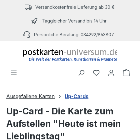
Zum Hauptinhalt springen
Versandkostenfreie Lieferung ab 30 €
Taggleicher Versand bis 14 Uhr
Persönliche Beratung: 034292/863807
Du hast 0 Produ
Ware
Ausgefallene Karten
Up-Cards
Up-Card - Die Karte zum
Aufstellen "Heute ist mein
Lieblingstag"