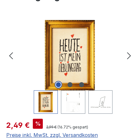
Bildergalerie überspringen
Verkaufspreis:
%
2,49 €
Regulärer Preis:
2,99 €
(16.72% gespart)
Preise inkl. MwSt. zzgl. Versandkosten