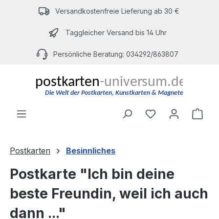
Zum Hauptinhalt springen
Versandkostenfreie Lieferung ab 30 €
Taggleicher Versand bis 14 Uhr
Persönliche Beratung: 034292/863807
Du hast 0 Produ
Ware
Postkarten
Besinnliches
Postkarte "Ich bin deine
beste Freundin, weil ich auch
dann ..."