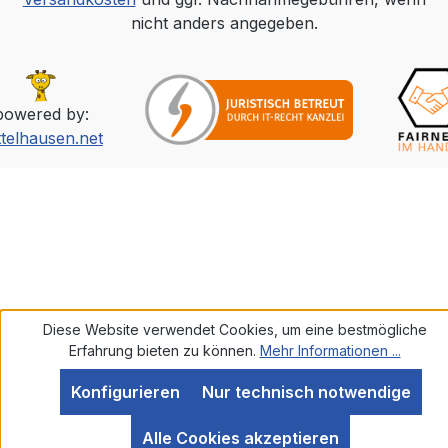
nicht anders angegeben.
powered by:
ttelhausen.net
Diese Website verwendet Cookies, um eine bestmögliche
Erfahrung bieten zu können.
Mehr Informationen ...
Konfigurieren
Nur technisch notwendige
SEHR GUT
(5 / 5)
Alle Cookies akzeptieren
aus
585
Bewertungen bei: ebay.de, amazon.de, shopvote.de ⓘ
Informationen zur Echtheit der Bewertungen