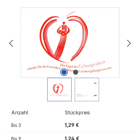
Bildergalerie überspringen
Anzahl
Stückpreis
1,29 €
Bis
3
1,24 €
Bis
9