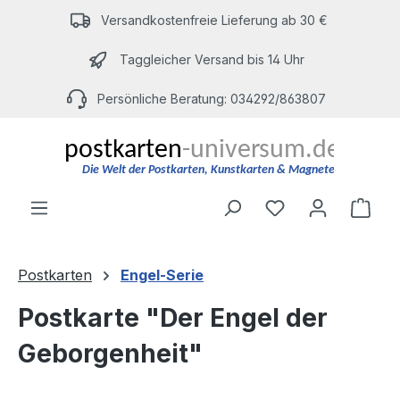
Zum Hauptinhalt springen
Versandkostenfreie Lieferung ab 30 €
Taggleicher Versand bis 14 Uhr
Persönliche Beratung: 034292/863807
Du hast 0 Produ
Ware
Postkarten
Engel-Serie
Postkarte "Der Engel der
Geborgenheit"