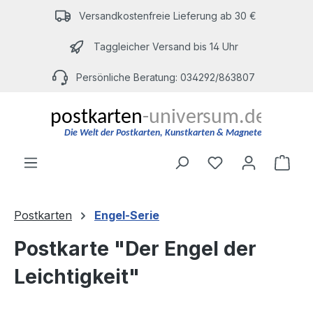
Zum Hauptinhalt springen
Versandkostenfreie Lieferung ab 30 €
Taggleicher Versand bis 14 Uhr
Persönliche Beratung: 034292/863807
Du hast 0 Produ
Ware
Postkarten
Engel-Serie
Postkarte "Der Engel der
Leichtigkeit"