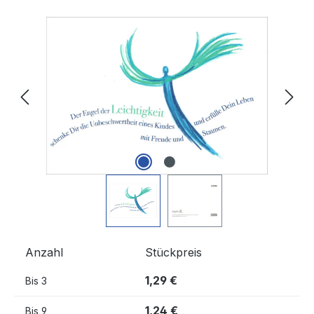
Bildergalerie überspringen
Anzahl
Stückpreis
1,29 €
Bis
3
1,24 €
Bis
9