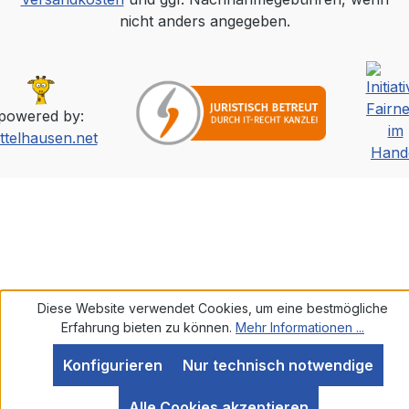
nicht anders angegeben.
powered by:
ttelhausen.net
Diese Website verwendet Cookies, um eine bestmögliche
Erfahrung bieten zu können.
Mehr Informationen ...
Konfigurieren
Nur technisch notwendige
SEHR GUT
(5 / 5)
Alle Cookies akzeptieren
aus
585
Bewertungen bei: ebay.de, amazon.de, shopvote.de ⓘ