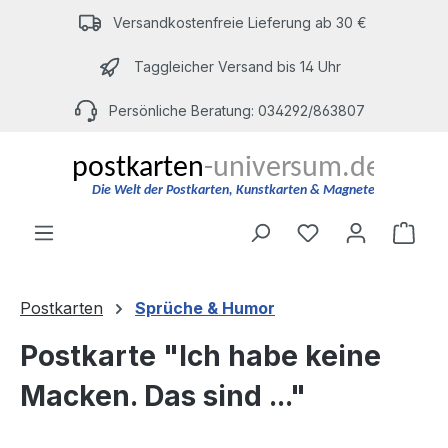
Zum Hauptinhalt springen
Versandkostenfreie Lieferung ab 30 €
Taggleicher Versand bis 14 Uhr
Persönliche Beratung: 034292/863807
Du hast 0 Produ
Ware
Postkarten
Sprüche & Humor
Postkarte "Ich habe keine
Macken. Das sind ..."