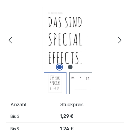
Bildergalerie überspringen
Anzahl
Stückpreis
1,29 €
Bis
3
1,24 €
Bis
9