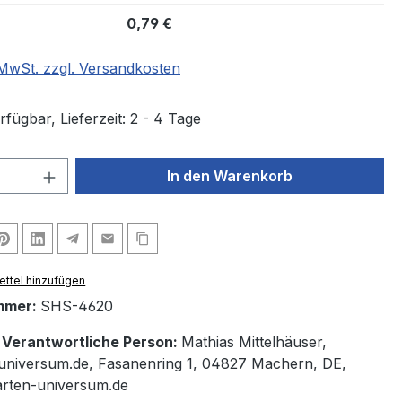
0,79 €
. MwSt. zzgl. Versandkosten
fügbar, Lieferzeit: 2 - 4 Tage
 Anzahl: Gib den gewünschten Wert ein 
In den Warenkorb
ttel hinzufügen
mmer:
SHS-4620
/ Verantwortliche Person:
Mathias Mittelhäuser,
universum.de, Fasanenring 1, 04827 Machern, DE,
arten-universum.de