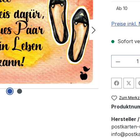
Ab
10
Preise inkl
Sofort ver
Produkt
Zum Merkze
Produktnu
Hersteller 
postkarten-
info@postk