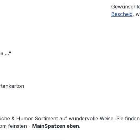
Gewünschte
Bescheid
, w
 ..."
rtenkarton
he & Humor Sortiment auf wundervolle Weise. Sie finden h
vom feinsten -
MainSpatzen eben
.