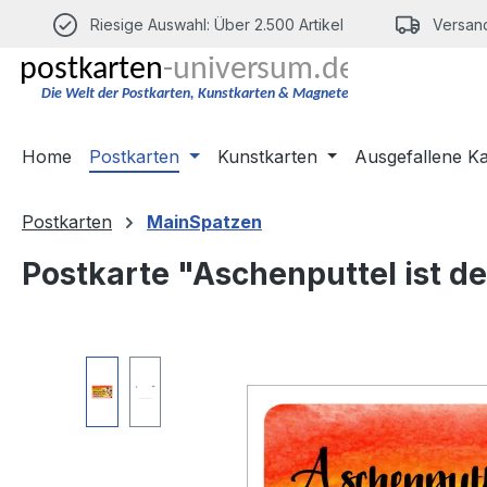
m Hauptinhalt springen
Zur Suche springen
Zur Hauptnavigation springen
Riesige Auswahl: Über 2.500 Artikel
Versand
Home
Postkarten
Kunstkarten
Ausgefallene K
Postkarten
MainSpatzen
Postkarte "Aschenputtel ist der
Bildergalerie überspringen