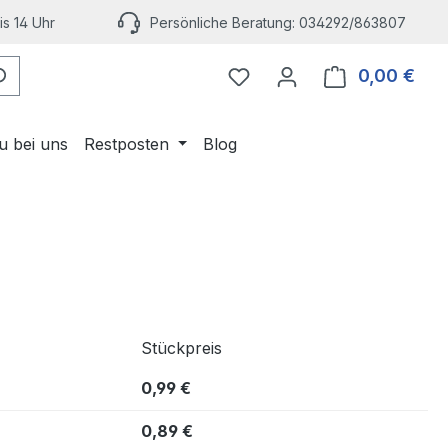
s 14 Uhr
Persönliche Beratung: 034292/863807
Du hast 0 Produkte auf 
0,00 €
Ware
u bei uns
Restposten
Blog
Stückpreis
0,99 €
0,89 €