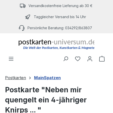
Zum Hauptinhalt springen
Versandkostenfreie Lieferung ab 30 €
Taggleicher Versand bis 14 Uhr
Persönliche Beratung: 034292/863807
Du hast 0 Produ
Ware
Postkarten
MainSpatzen
Postkarte "Neben mir
quengelt ein 4-jähriger
Knirps ... "