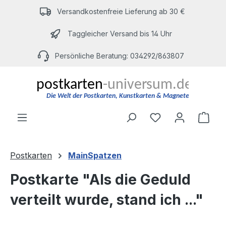
Zum Hauptinhalt springen
Versandkostenfreie Lieferung ab 30 €
Taggleicher Versand bis 14 Uhr
Persönliche Beratung: 034292/863807
Du hast 0 Produ
Ware
Postkarten
MainSpatzen
Postkarte "Als die Geduld
verteilt wurde, stand ich ..."