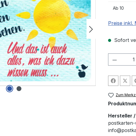
Ab
10
Preise inkl
Sofort ver
Produkt
Zum Merkze
Produktnu
Hersteller 
postkarten-
info@postk