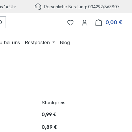
s 14 Uhr
Persönliche Beratung: 034292/863807
Du hast 0 Produkte auf 
0,00 €
Ware
u bei uns
Restposten
Blog
Stückpreis
0,99 €
0,89 €