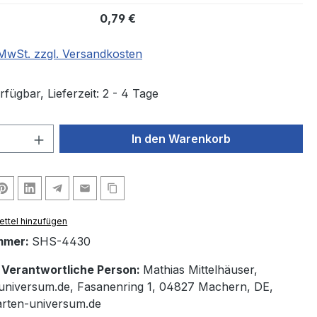
0,79 €
. MwSt. zzgl. Versandkosten
fügbar, Lieferzeit: 2 - 4 Tage
 Anzahl: Gib den gewünschten Wert ein 
In den Warenkorb
ttel hinzufügen
mmer:
SHS-4430
/ Verantwortliche Person:
Mathias Mittelhäuser,
universum.de, Fasanenring 1, 04827 Machern, DE,
arten-universum.de