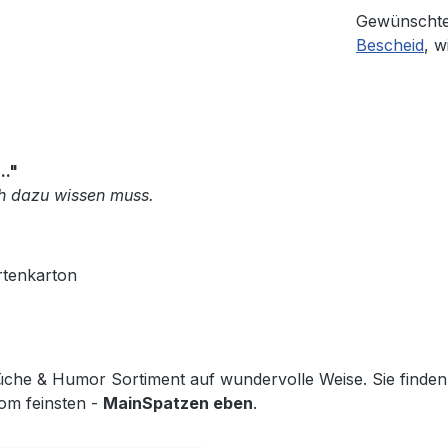
Gewünschte
Bescheid
, w
.."
ch dazu wissen muss.
rtenkarton
he & Humor Sortiment auf wundervolle Weise. Sie finden h
vom feinsten -
MainSpatzen eben
.