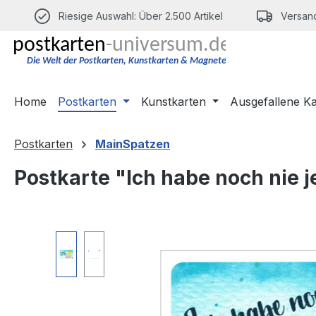
m Hauptinhalt springen
Zur Suche springen
Zur Hauptnavigation springen
Riesige Auswahl: Über 2.500 Artikel
Versand
Home
Postkarten
Kunstkarten
Ausgefallene K
Postkarten
MainSpatzen
Postkarte "Ich habe noch nie 
Bildergalerie überspringen