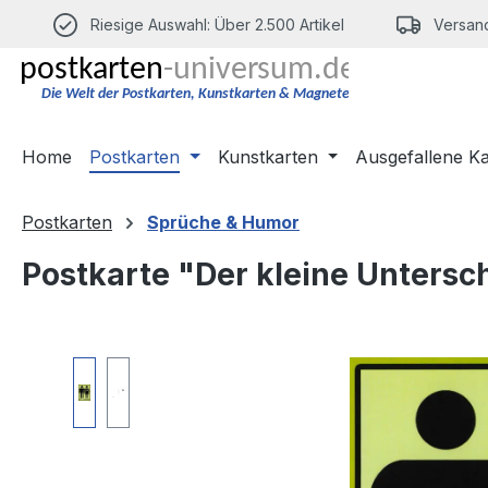
m Hauptinhalt springen
Zur Suche springen
Zur Hauptnavigation springen
Riesige Auswahl: Über 2.500 Artikel
Versand
Home
Postkarten
Kunstkarten
Ausgefallene K
Postkarten
Sprüche & Humor
Postkarte "Der kleine Untersc
Bildergalerie überspringen