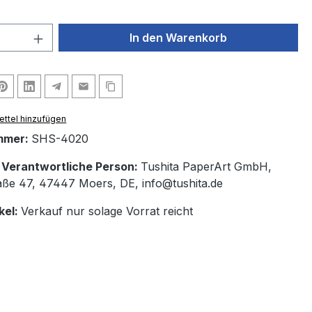
 Anzahl: Gib den gewünschten Wert ein 
In den Warenkorb
ttel hinzufügen
mmer:
SHS-4020
/ Verantwortliche Person:
Tushita PaperArt GmbH,
ße 47, 47447 Moers, DE, info@tushita.de
kel:
Verkauf nur solage Vorrat reicht