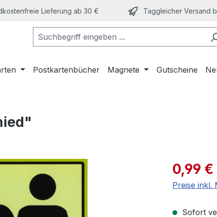
kostenfreie Lieferung ab 30 €
Taggleicher Versand bi
arten
Postkartenbücher
Magnete
Gutscheine
Ne
hied"
Verkaufspre
0,99 €
Preise inkl
Sofort ver