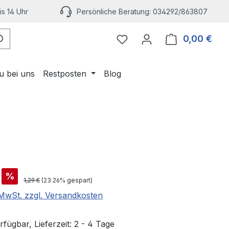
s 14 Uhr
Persönliche Beratung: 034292/863807
Du hast 0 Produkte auf 
0,00 €
Ware
u bei uns
Restposten
Blog
is:
%
Regulärer Preis:
1,29 €
(23.26% gespart)
. MwSt. zzgl. Versandkosten
fügbar, Lieferzeit: 2 - 4 Tage