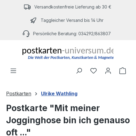
Zum Hauptinhalt springen
Versandkostenfreie Lieferung ab 30 €
Taggleicher Versand bis 14 Uhr
Persönliche Beratung: 034292/863807
Du hast 0 Produ
Ware
Postkarten
Ulrike Wathling
Postkarte "Mit meiner
Jogginghose bin ich genauso
oft ..."