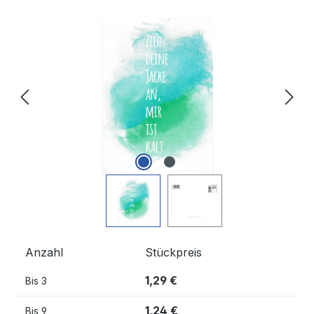
Bildergalerie überspringen
Anzahl
Stückpreis
1,29 €
Bis
3
1,24 €
Bis
9