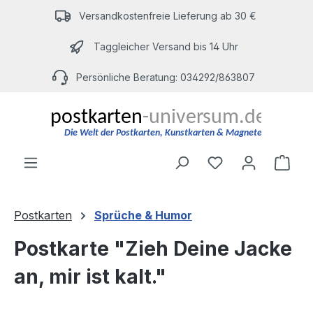
Zum Hauptinhalt springen
Versandkostenfreie Lieferung ab 30 €
Taggleicher Versand bis 14 Uhr
Persönliche Beratung: 034292/863807
Du hast 0 Produ
Ware
Postkarten
Sprüche & Humor
Postkarte "Zieh Deine Jacke
an, mir ist kalt."