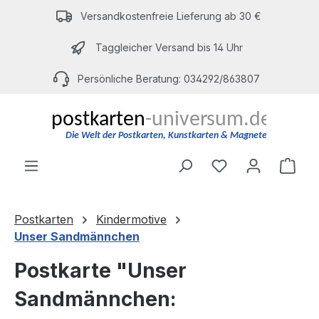
Zum Hauptinhalt springen
Versandkostenfreie Lieferung ab 30 €
Taggleicher Versand bis 14 Uhr
Persönliche Beratung: 034292/863807
Du hast 0 Produ
Ware
Postkarten
Kindermotive
Unser Sandmännchen
Postkarte "Unser
Sandmännchen: