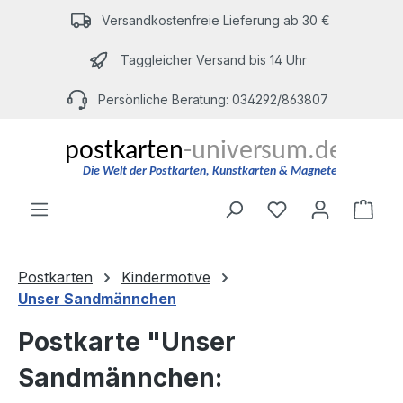
Zum Hauptinhalt springen
Versandkostenfreie Lieferung ab 30 €
Taggleicher Versand bis 14 Uhr
Persönliche Beratung: 034292/863807
Du hast 0 Produ
Ware
Postkarten
Kindermotive
Unser Sandmännchen
Postkarte "Unser
Sandmännchen: