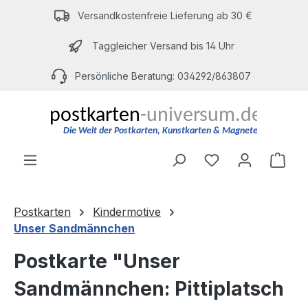
Zum Hauptinhalt springen
Versandkostenfreie Lieferung ab 30 €
Taggleicher Versand bis 14 Uhr
Persönliche Beratung: 034292/863807
Du hast 0 Produ
Ware
Postkarten
Kindermotive
Unser Sandmännchen
Postkarte "Unser
Sandmännchen: Pittiplatsch