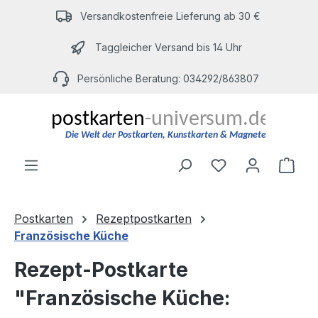
Zum Hauptinhalt springen
Versandkostenfreie Lieferung ab 30 €
Taggleicher Versand bis 14 Uhr
Persönliche Beratung: 034292/863807
Du hast 0 Produ
Ware
Postkarten
Rezeptpostkarten
Französische Küche
Rezept-Postkarte
"Französische Küche: