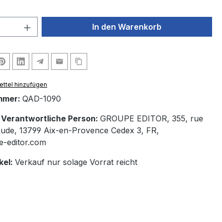
 Anzahl: Gib den gewünschten Wert ein 
In den Warenkorb
ttel hinzufügen
mmer:
QAD-1090
/ Verantwortliche Person:
GROUPE EDITOR, 355, rue
ude, 13799 Aix-en-Provence Cedex 3, FR,
e-editor.com
kel:
Verkauf nur solage Vorrat reicht