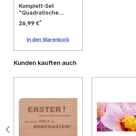
Komplett-Set
"Quadratische
Postkarten"
*
26,99 €
In den Warenkorb
Produktgalerie überspringen
Kunden kauften auch