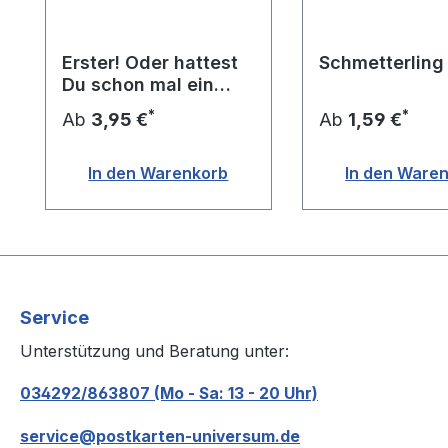
Erster! Oder hattest
Schmetterling
Du schon mal ein
Stück Holz im ...?
*
*
Ab
3,95 €
Ab
1,59 €
In den Warenkorb
In den Ware
Service
Unterstützung und Beratung unter:
034292/863807 (Mo - Sa: 13 - 20 Uhr)
service@postkarten-universum.de