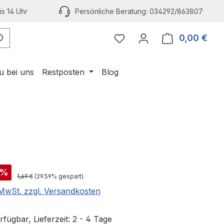
s 14 Uhr
Persönliche Beratung: 034292/863807
Du hast 0 Produkte auf 
0,00 €
Ware
u bei uns
Restposten
Blog
is:
%
Regulärer Preis:
1,69 €
(29.59% gespart)
. MwSt. zzgl. Versandkosten
fügbar, Lieferzeit: 2 - 4 Tage