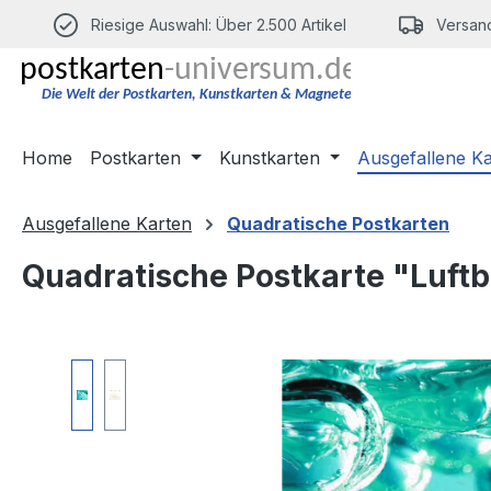
m Hauptinhalt springen
Zur Suche springen
Zur Hauptnavigation springen
Riesige Auswahl: Über 2.500 Artikel
Versand
Home
Postkarten
Kunstkarten
Ausgefallene K
Ausgefallene Karten
Quadratische Postkarten
Quadratische Postkarte "Luft
Bildergalerie überspringen