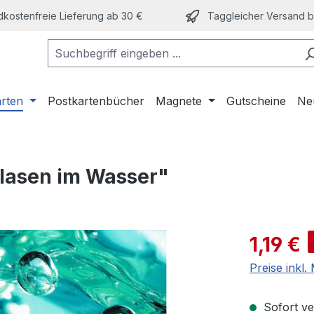
kostenfreie Lieferung ab 30 €
Taggleicher Versand bi
arten
Postkartenbücher
Magnete
Gutscheine
Ne
blasen im Wasser"
Verkaufspre
1,19 €
Preise inkl
Sofort ver