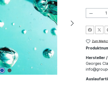
Produkt
Zum Merkze
Produktnu
Hersteller 
Georges Cla
info@group
Auslaufarti