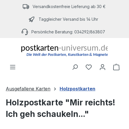
Zum Hauptinhalt springen
Versandkostenfreie Lieferung ab 30 €
Taggleicher Versand bis 14 Uhr
Persönliche Beratung: 034292/863807
Du hast 0 Produ
Ware
Ausgefallene Karten
Holzpostkarten
Holzpostkarte "Mir reichts!
Ich geh schaukeln..."