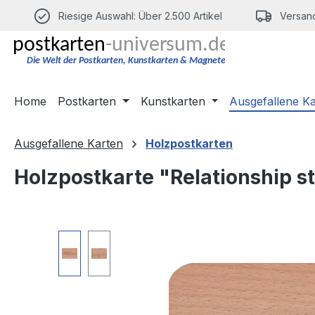
m Hauptinhalt springen
Zur Suche springen
Zur Hauptnavigation springen
Riesige Auswahl: Über 2.500 Artikel
Versand
Home
Postkarten
Kunstkarten
Ausgefallene K
Ausgefallene Karten
Holzpostkarten
Holzpostkarte "Relationship st
Bildergalerie überspringen