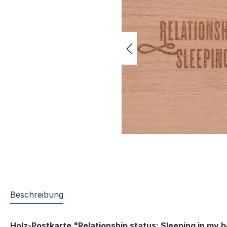
Beschreibung
Holz-Postkarte "Relationship status: Sleeping in my b