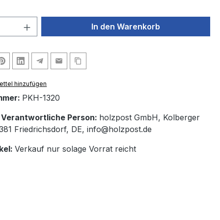
 Anzahl: Gib den gewünschten Wert ein 
In den Warenkorb
ttel hinzufügen
mmer:
PKH-1320
/ Verantwortliche Person:
holzpost GmbH, Kolberger
1381 Friedrichsdorf, DE, info@holzpost.de
kel:
Verkauf nur solage Vorrat reicht