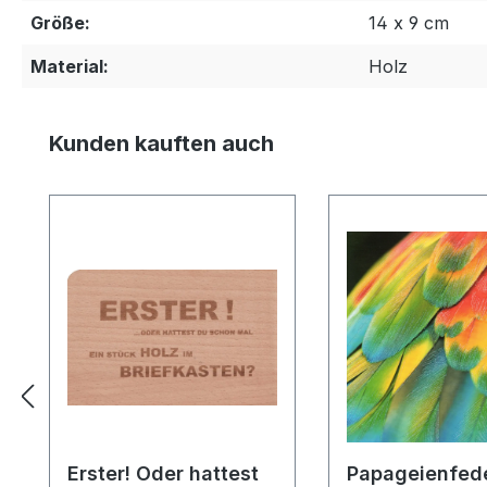
Größe:
14 x 9 cm
Material:
Holz
Produktgalerie überspringen
Kunden kauften auch
Erster! Oder hattest
Papageienfed