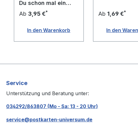
Du schon mal ein
Stück Holz im ...?
*
*
Ab
3,95 €
Ab
1,69 €
In den Warenkorb
In den Ware
Service
Unterstützung und Beratung unter:
034292/863807 (Mo - Sa: 13 - 20 Uhr)
service@postkarten-universum.de