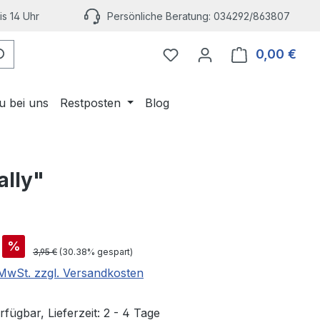
s 14 Uhr
Persönliche Beratung: 034292/863807
Du hast 0 Produkte auf 
0,00 €
Ware
u bei uns
Restposten
Blog
ally"
is:
%
Regulärer Preis:
3,95 €
(30.38% gespart)
. MwSt. zzgl. Versandkosten
fügbar, Lieferzeit: 2 - 4 Tage