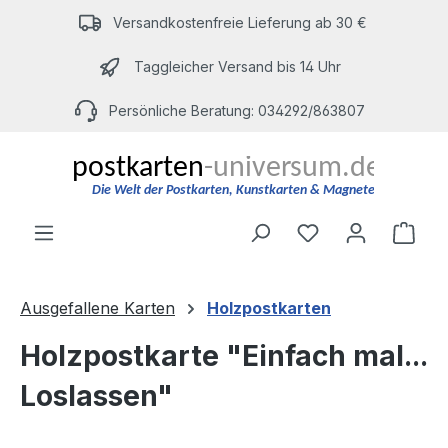
Zum Hauptinhalt springen
Versandkostenfreie Lieferung ab 30 €
Taggleicher Versand bis 14 Uhr
Persönliche Beratung: 034292/863807
Du hast 0 Produ
Ware
Ausgefallene Karten
Holzpostkarten
Holzpostkarte "Einfach mal...
Loslassen"