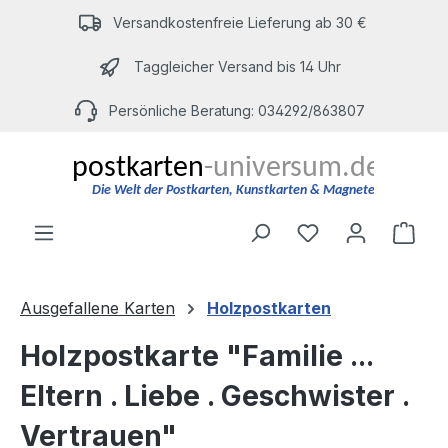
Zum Hauptinhalt springen
Versandkostenfreie Lieferung ab 30 €
Taggleicher Versand bis 14 Uhr
Persönliche Beratung: 034292/863807
Du hast 0 Produ
Ware
Ausgefallene Karten
Holzpostkarten
Holzpostkarte "Familie ...
Eltern . Liebe . Geschwister .
Vertrauen"