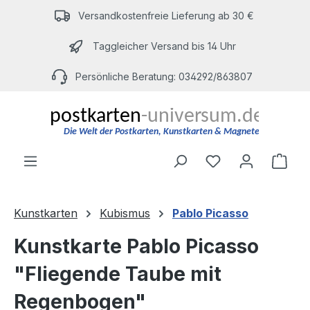
Zum Hauptinhalt springen
Versandkostenfreie Lieferung ab 30 €
Taggleicher Versand bis 14 Uhr
Persönliche Beratung: 034292/863807
Du hast 0 Produ
Ware
Kunstkarten
Kubismus
Pablo Picasso
Kunstkarte Pablo Picasso
"Fliegende Taube mit
Regenbogen"