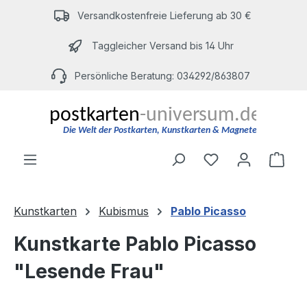
Zum Hauptinhalt springen
Versandkostenfreie Lieferung ab 30 €
Taggleicher Versand bis 14 Uhr
Persönliche Beratung: 034292/863807
Du hast 0 Produ
Ware
Kunstkarten
Kubismus
Pablo Picasso
Kunstkarte Pablo Picasso
"Lesende Frau"