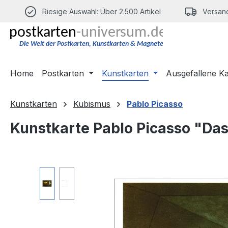
m Hauptinhalt springen
Zur Suche springen
Zur Hauptnavigation springen
Riesige Auswahl: Über 2.500 Artikel
Versand
Home
Postkarten
Kunstkarten
Ausgefallene K
Kunstkarten
Kubismus
Pablo Picasso
Kunstkarte Pablo Picasso "Da
Bildergalerie überspringen