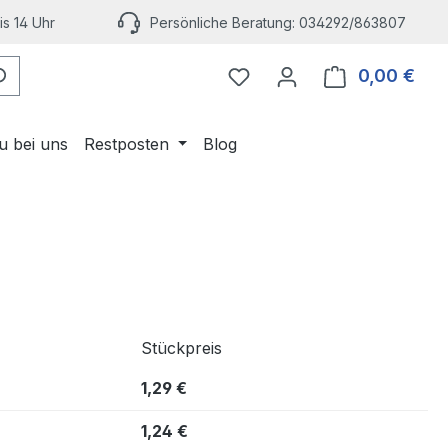
s 14 Uhr
Persönliche Beratung: 034292/863807
Du hast 0 Produkte auf 
0,00 €
Ware
u bei uns
Restposten
Blog
Stückpreis
1,29 €
1,24 €