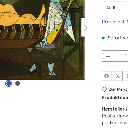
Ab
10
Preise inkl
Sofort ver
Produkt
Zum Merkze
Produktnu
Hersteller 
Postkartenv
postkarten