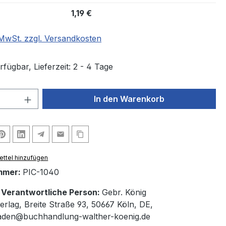
1,19 €
. MwSt. zzgl. Versandkosten
fügbar, Lieferzeit: 2 - 4 Tage
 Anzahl: Gib den gewünschten Wert ein 
In den Warenkorb
ttel hinzufügen
mmer:
PIC-1040
/ Verantwortliche Person:
Gebr. König
erlag, Breite Straße 93, 50667 Köln, DE,
laden@buchhandlung-walther-koenig.de