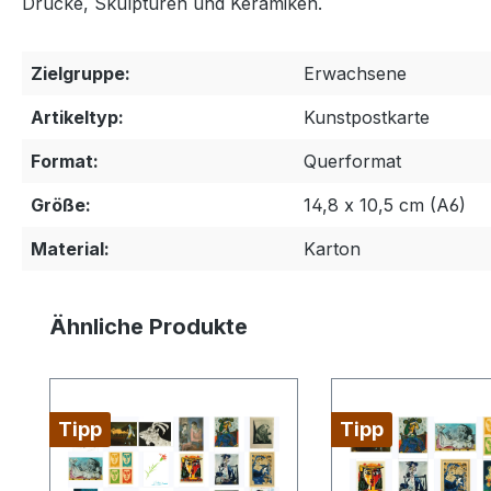
Drucke, Skulpturen und Keramiken.
Zielgruppe:
Erwachsene
Artikeltyp:
Kunstpostkarte
Format:
Querformat
Größe:
14,8 x 10,5 cm (A6)
Material:
Karton
Produktgalerie überspringen
Ähnliche Produkte
Tipp
Tipp