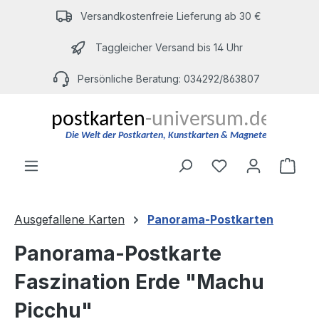
Zum Hauptinhalt springen
Versandkostenfreie Lieferung ab 30 €
Taggleicher Versand bis 14 Uhr
Persönliche Beratung: 034292/863807
Du hast 0 Produ
Ware
Ausgefallene Karten
Panorama-Postkarten
Panorama-Postkarte
Faszination Erde "Machu
Picchu"