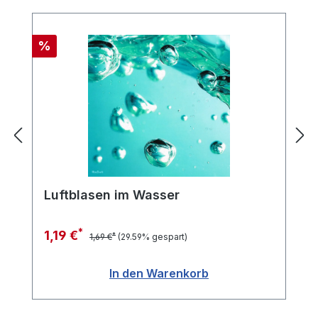
Rabatt
%
Luftblasen im Wasser
*
1,19 €
*
1,69 €
(29.59% gespart)
In den Warenkorb