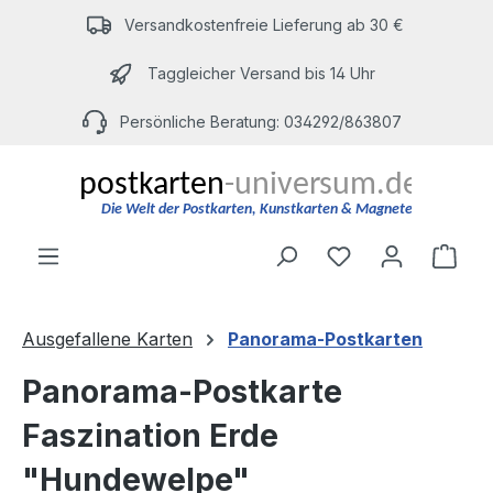
Zum Hauptinhalt springen
Versandkostenfreie Lieferung ab 30 €
Taggleicher Versand bis 14 Uhr
Persönliche Beratung: 034292/863807
Du hast 0 Produ
Ware
Ausgefallene Karten
Panorama-Postkarten
Panorama-Postkarte
Faszination Erde
"Hundewelpe"